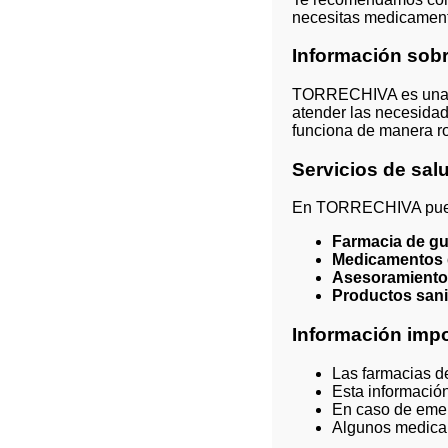
necesitas medicament
Información so
TORRECHIVA es una lo
atender las necesida
funciona de manera ro
Servicios de sa
En TORRECHIVA pued
Farmacia de gu
Medicamentos 
Asesoramiento
Productos sani
Información impo
Las farmacias d
Esta informació
En caso de emer
Algunos medica